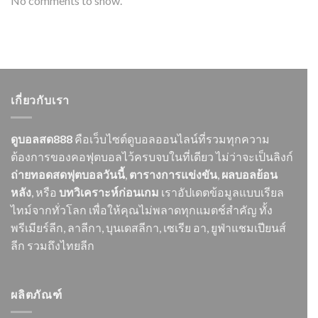
No comments to show.
เกี่ยวกับเรา
ดูบอลสด888
คือเว็บไซต์ดูบอลออนไลน์ที่รวมทุกความ
ต้องการของคอฟุตบอลไว้ครบจบในที่เดียว ไม่ว่าจะเป็นลิงก์
ถ่ายทอดสดฟุตบอลวันนี้
,
ตารางการแข่งขัน
,
ผลบอลย้อน
หลัง
, หรือ
บทวิเคราะห์ก่อนเกม
เราอัปเดตข้อมูลแบบเรียล
ไทม์จากทั่วโลก เพื่อให้คุณไม่พลาดทุกแมตช์สำคัญ ทั้ง
พรีเมียร์ลีก, ลาลีกา, บุนเดสลีกา, เซเรีย อา, ยูฟ่าแชมเปียนส์
ลีก รวมถึงไทยลีก
ผลิตภัณฑ์