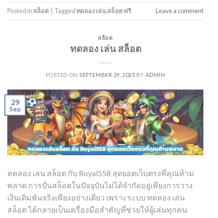
Posted in
สล็อต
|
Tagged
ทดลอง เล่น สล็อต ฟรี
Leave a comment
สล็อต
ทดลอง เล่น สล็อต
POSTED ON
SEPTEMBER 29, 2025
BY
ADMIN
29
Sep
ทดลอง เล่น สล็อต กับ Royal558 สุดยอดเว็บตรงที่คุณห้าม
พลาด การปั่นสล็อตในปัจจุบันไม่ได้จำกัดอยู่เพียงการวาง
เงินเดิมพันจริงเพียงอย่างเดียว เพราะระบบ ทดลอง เล่น
สล็อต ได้กลายเป็นเครื่องมือสำคัญที่ช่วยให้ผู้เล่นทุกคน