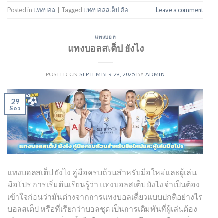
Posted in
แทงบอล
|
Tagged
แทงบอลสเต็ป คือ
Leave a comment
แทงบอล
แทงบอลสเต็ป ยังไง
POSTED ON
SEPTEMBER 29, 2025
BY
ADMIN
29
Sep
แทงบอลสเต็ป ยังไง คู่มือครบถ้วนสำหรับมือใหม่และผู้เล่น
มือโปร การเริ่มต้นเรียนรู้ว่า แทงบอลสเต็ป ยังไง จำเป็นต้อง
เข้าใจก่อนว่ามันต่างจากการแทงบอลเดี่ยวแบบปกติอย่างไร
บอลสเต็ป หรือที่เรียกว่าบอลชุด เป็นการเดิมพันที่ผู้เล่นต้อง