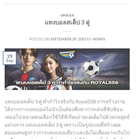
แทงบอล
แทงบอลสเต็ป 3 คู่
POSTED ON
SEPTEMBER 29, 2025
BY
ADMIN
29
Sep
แทงบอลสเต็ป 3 คู่ ทำกำไรจริงกับ Royal558 การสร้างราย
ได้จากการแทงบอลไม่จำเป็นต้องพึ่งพาการเล่นที่ซับซ้อน
เสมอไป หลายคนเลือกใช้วิธีที่เรียบง่ายแต่เต็มไปด้วยกลยุทธ์
อย่างการ แทงบอลสเต็ป 3 คู่ เพราะเป็นรูปแบบที่สร้างผล
ตอบแทนสูงกว่าการแทงบอลเดี่ยว และยังไม่เสี่ยงมากเกินไป