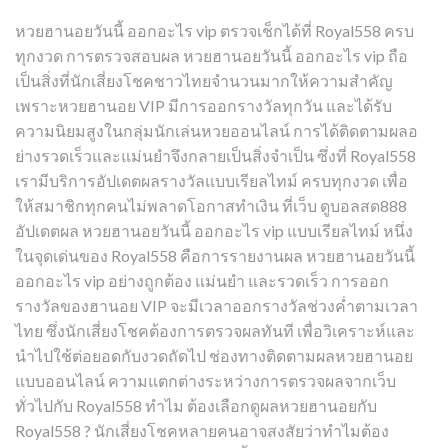
หวยฮานอยวันนี้ ออกอะไร vip ตรวจเช็กได้ที่ Royal558 ครบ
ทุกงวด การตรวจสอบผล หวยฮานอยวันนี้ ออกอะไร vip ถือ
เป็นสิ่งที่นักเสี่ยงโชคชาวไทยจำนวนมากให้ความสำคัญ
เพราะหวยฮานอย VIP มีการออกรางวัลทุกวัน และได้รับ
ความนิยมสูงในกลุ่มนักเล่นหวยออนไลน์ การได้ติดตามผลอ
ย่างรวดเร็วและแม่นยำจึงกลายเป็นสิ่งจำเป็น ซึ่งที่ Royal558
เรามีบริการอัปเดตผลรางวัลแบบเรียลไทม์ ครบทุกงวด เพื่อ
ให้สมาชิกทุกคนไม่พลาดโอกาสทำเงิน ที่เว็บ ดูบอลสด888
อัปเดตผล หวยฮานอยวันนี้ ออกอะไร vip แบบเรียลไทม์ หนึ่ง
ในจุดเด่นของ Royal558 คือการรายงานผล หวยฮานอยวันนี้
ออกอะไร vip อย่างถูกต้อง แม่นยำ และรวดเร็ว การออก
รางวัลของฮานอย VIP จะมีเวลาออกรางวัลช่วงค่ำตามเวลา
ไทย ซึ่งนักเสี่ยงโชคต้องการตรวจผลทันที เพื่อวิเคราะห์และ
นำไปใช้ต่อยอดกับงวดถัดไป ช่องทางติดตามผลหวยฮานอย
แบบออนไลน์ ความแตกต่างระหว่างการตรวจผลจากเว็บ
ทั่วไปกับ Royal558 ทำไม ต้องเลือกดูผลหวยฮานอยกับ
Royal558 ? นักเสี่ยงโชคหลายคนอาจสงสัยว่าทำไมต้อง