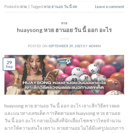
Posted in
หวย
|
Tagged
หวย ฮานอย วัน นี้ สด
Leave a comment
หวย
huaysong หวย ฮานอย วัน นี้ ออก อะไร
POSTED ON
SEPTEMBER 29, 2025
BY
ADMIN
29
Sep
huaysong หวย ฮานอย วัน นี้ ออก อะไร เจาะลึกวิธีตรวจผล
และแนวทางเลขเด็ด การติดตามผล huaysong หวย ฮานอย
วัน นี้ ออก อะไร กลายเป็นสิ่งที่นักเสี่ยงโชคชาวไทยจำนวน
มากให้ความสนใจ เพราะ หวยฮานอย ไม่ได้มีแค่รูปแบบการ