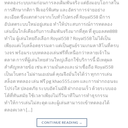
ทดลองระบบเกมก่อนการลงเดิมพันจริง แต่ยังมอบโอกาสใน
การศึกษากติกา ฟีเจอร์พิเศษ และอัตราการจ่ายอย่าง
ละเอียด ซึ่งแตกต่างจากเว็บทั่วไปตรงที่ Royal558 มีการ
อัปเดตระบบใหม่อยู่เสมอ ทำให้ประสบการณ์การทดลอง
เล่นนั้นใกล้เคียงกับการเดิมพันจริงมากที่สุด ที่ ดูบอลสด888
ทำไม ผู้เล่นไทยถึงเลือก Royal558 ? Royal558 ไม่ได้เป็น
เพียงแค่เว็บสล็อตธรรมดา แต่เป็นศูนย์รวมเกมคาสิโนที่ครบ
วงจร พร้อมระบบทดลองเล่นฟรีที่เหนือกว่าหลายเจ้าใน
ตลาด การที่ผู้เล่นไทยส่วนใหญ่เลือกใช้บริการนี้ มีเหตุผล
สำคัญหลายข้อ เช่น ความมั่นคงและน่าเชื่อถือ Royal558
เป็นเว็บตรง ไม่ผ่านเอเย่นต์ คุณจึงมั่นใจได้ว่า ทุกการเล่น
สล็อต ทดลอง เล่น ฟรี pg khao555.com และการฝากถอนจะ
โปร่งใส ปลอดภัย ระบบอัตโนมัติ ฝากถอนเร็ว ด้วยระบบออ
โต้ที่ทันสมัย ใช้เวลาเพียงไม่กี่วินาทีในการทำธุรกรรม
ทำให้การเล่นไม่สะดุด และผู้เล่นสามารถเข้าทดลองได้
ตลอดเวลา […]
CONTINUE READING
→