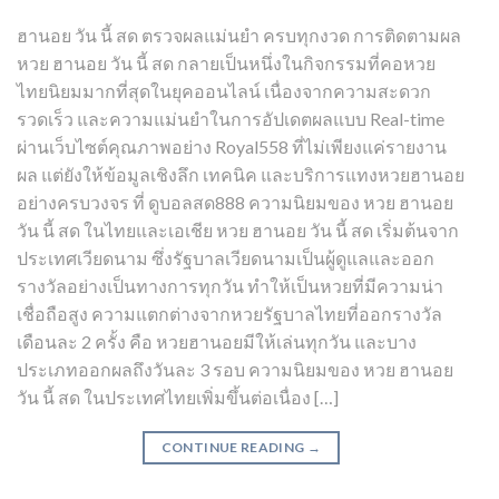
ฮานอย วัน นี้ สด ตรวจผลแม่นยำ ครบทุกงวด การติดตามผล
หวย ฮานอย วัน นี้ สด กลายเป็นหนึ่งในกิจกรรมที่คอหวย
ไทยนิยมมากที่สุดในยุคออนไลน์ เนื่องจากความสะดวก
รวดเร็ว และความแม่นยำในการอัปเดตผลแบบ Real-time
ผ่านเว็บไซต์คุณภาพอย่าง Royal558 ที่ไม่เพียงแค่รายงาน
ผล แต่ยังให้ข้อมูลเชิงลึก เทคนิค และบริการแทงหวยฮานอย
อย่างครบวงจร ที่ ดูบอลสด888 ความนิยมของ หวย ฮานอย
วัน นี้ สด ในไทยและเอเชีย หวย ฮานอย วัน นี้ สด เริ่มต้นจาก
ประเทศเวียดนาม ซึ่งรัฐบาลเวียดนามเป็นผู้ดูแลและออก
รางวัลอย่างเป็นทางการทุกวัน ทำให้เป็นหวยที่มีความน่า
เชื่อถือสูง ความแตกต่างจากหวยรัฐบาลไทยที่ออกรางวัล
เดือนละ 2 ครั้ง คือ หวยฮานอยมีให้เล่นทุกวัน และบาง
ประเภทออกผลถึงวันละ 3 รอบ ความนิยมของ หวย ฮานอย
วัน นี้ สด ในประเทศไทยเพิ่มขึ้นต่อเนื่อง […]
CONTINUE READING
→