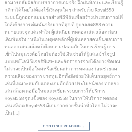
สามารถสัมผัสกับบรรยากาศเกมจริง ฝึกฝนทักษะ และเรียนรู้
กติกาได้โดยไม่ต้องใช้เงินทุนใด ๆ สำหรับเว็บ Royal558
ระบบนี้ถูกออกแบบมาอย่างพิถีพิถันเพื่อสร้างประสบการณ์ที่
ใกล้เคียงการเดิมพันจริงมากที่สุด ที่ ดูบอลสด888 ความ
หมายและจุดเด่น ทำไม ผู้เล่นนิยม ทดลอง เล่น สล็อต ก่อน
เดิมพันจริง ? หนึ่งในเหตุผลหลักที่ผู้เล่นหลายคนชื่นชอบการ
ทดลอง เล่น สล็อต ก็คือความปลอดภัยในการเรียนรู้ การ
เข้าไปหมุนวงล้อโดยไม่ต้องใช้เงินช่วยให้ผู้เล่นเข้าใจรูป
แบบเพย์ไลน์ ฟีเจอร์พิเศษ และอัตราการจ่ายได้อย่างชัดเจน
ไม่ว่าจะเป็นมือใหม่หรือเซียนเก่า การทดลองก่อนช่วยลด
ความเสี่ยงของการขาดทุน อีกทั้งยังช่วยให้เห็นกลยุทธ์การ
เล่นที่เหมาะสมกับแต่ละเกมอีกด้วย ประโยชน์ของ ทดลอง
เล่น สล็อต ต่อมือใหม่และเซียน ระบบการให้บริการ
Royal558 จุดแข็งของ Royal558 ในการให้บริการ ทดลอง
เล่น สล็อต Royal558 มีเกมจากค่ายชั้นนำทั่วโลก ไม่ว่าจะ
เป็น […]
CONTINUE READING
→