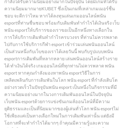
กำลังได้รับความนิยมอย่างมากในปัจจุบัน โดยมีเกมที่ได้รับ
ความนิยมมากมายKUBET ซึ่งเป็นเกมที่เหล่าเกมเมอร์ชื่น
ชอบ จะดีกว่าไหม หากได้ลงทุนเล่นเกมออนไลน์พนัน
esportที่ท่านชื่นชอบ พร้อมกับเดิมพันทำกำไรได้เงินจริง เว็บ
พนัน esportให้บริการของเราขอเป็นอีกหนึ่งทางเลือกใน
การให้บริการเดิมพันทำกำไรครบวงจร ที่ท่านไม่ควรพลาด
ไปกับการใช้บริการกีฬา esport เข้าร่วมเล่นพนันออนไลน์
เป็นส่วนหนึ่งกับเว็บของเราได้เลยวันนี้ พบกับรูปแบบพนัน
esportการเดิมพันที่หลากหลาย เล่นพนันออนไลน์สร้างราย
ได้ ทำเงินได้จริง เกมออนไลน์ที่ทุกท่านไม่ควรพลาด พนัน
esport หากคุณกำลังมองหาพนัน esportวิธีในการ
เพลิดเพลินกับการเดิมพันในโลก พนัน esport ที่กำลังเติบโต
อย่างรวดเร็วในปัจจุบันพนัน esport เป็นหนึ่งในกิจกรรมที่มี
ความนิยมอย่างมากในวงการเดิมพันออนไลน์ในปัจจุบัน
เว็บพนัน esportด้วยการแข่งขันเกมส์ออนไลน์ที่มีความ
ยุติธรรมและเป็นที่นิยมมากของผู้เล่นทั่วโลก พนัน esportไม่
ใช้เพียงแค่เป็นทางเลือกใหม่ในการเดิมพันเท่านั้น แต่ยังมี
โอกาสที่จะทำกำไรได้มากๆ ถ้าคุณมีความรู้และความ