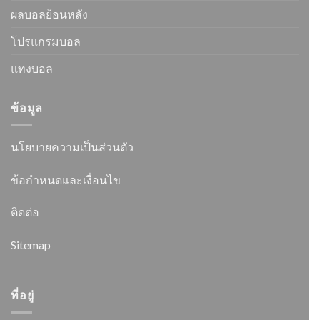
ผลบอลย้อนหลัง
โปรแกรมบอล
แทงบอล
ข้อมูล
นโยบายความเป็นส่วนตัว
ข้อกำหนดและเงื่อนไข
ติดต่อ
Sitemap
ที่อยู่