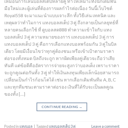
เหมือนการเล่นบอลสเต็ปหลายคู่ ทำให้เหมาะทั้งนักเดิมพัน
มือใหม่และผู้เล่นที่ต้องการผลกำไรต่อเนื่อง วันนี้เว็บไซต์
Royal558 จะมาแนะนำแบบเจาะลึก ทั้งวิธีเล่น เทคนิค และ
เหตุผลว่าทำไมการ แทงบอลสเต็ป 3 คู่ ถึงกลายเป็นกลยุทธ์ที่
หลายคนเลือกใช้ ที่ ดูบอลสด888 ทำความเข้าใจกับ แทง
บอลสเต็ป 3 คู่ ความหมายของการ แทงบอลสเต็ป 3 คู่ การ
แทงบอลสเต็ป 3 คู่ คือการเลือกแทงบอลพร้อมกัน 3 คู่ในบิล
เดียว โดยมีเงื่อนไขว่าทุกคู่ต้องชนะหรือเข้าเป้าตามราคา
ต่อรองทั้งหมด บิลถึงจะถูก หากผิดเพียงคู่เดียวจะถือว่าเสีย
ทันที แต่ข้อดีคืออัตราการจ่ายจะสูงกว่าบอลเต็ง เพราะราคา
จะถูกคูณต่อกันทั้ง 3 คู่ ทำให้เงินลงทุนเพียงเล็กน้อยสามารถ
เปลี่ยนเป็นกำไรก้อนโตได้ เช่น หากเลือกเดิมพันทีม A, B, C
และทุกทีมชนะตามราคาต่อรอง เงินที่ได้รับจะเป็นผลคูณ
ของทั้ง […]
CONTINUE READING
→
Posted in
แทงบอล
|
Tagged
แทงบอลสเต็ป 3 คู่
Leave a comment