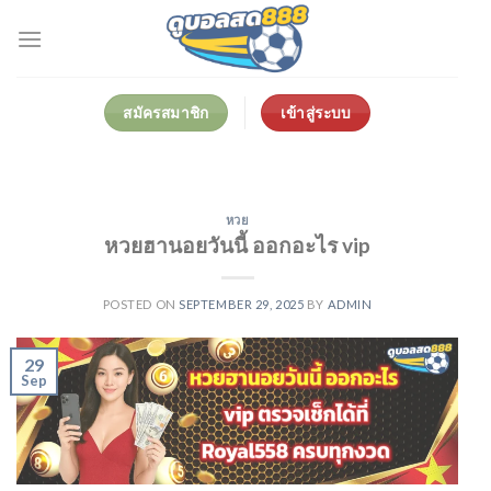
Skip
to
content
สมัครสมาชิก
เข้าสู่ระบบ
หวย
หวยฮานอยวันนี้ ออกอะไร vip
POSTED ON
SEPTEMBER 29, 2025
BY
ADMIN
29
Sep