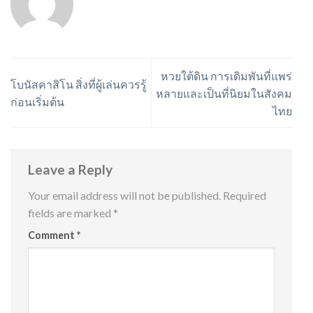
หวยใต้ดิน การเดิมพันที่แพร่
โบนัสคาสิโน สิ่งที่ผู้เล่นควรรู้
หลายและเป็นที่นิยมในสังคม
ก่อนเริ่มต้น
ไทย
Leave a Reply
Your email address will not be published.
Required
fields are marked
*
Comment
*