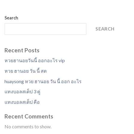
Search
SEARCH
Recent Posts
หวยฮานอยวันนี้ ออกอะไร vip
หวย ฮานอย วัน นี้ สด
huaysong หวย ฮานอย วัน นี้ ออก อะไร
แทงบอลสเต็ป 3 คู่
แทงบอลสเต็ป คือ
Recent Comments
No comments to show.