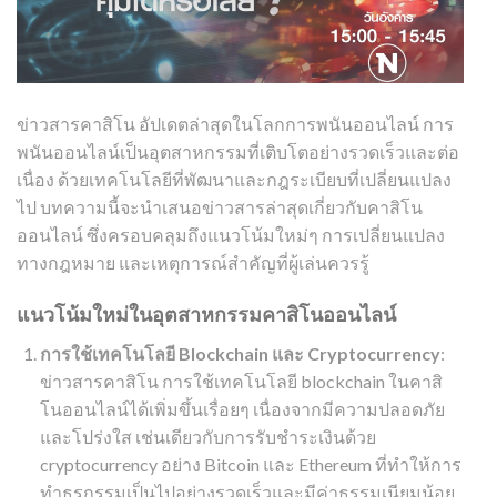
ข่าวสารคาสิโน อัปเดตล่าสุดในโลกการพนันออนไลน์ การ
พนันออนไลน์เป็นอุตสาหกรรมที่เติบโตอย่างรวดเร็วและต่อ
เนื่อง ด้วยเทคโนโลยีที่พัฒนาและกฎระเบียบที่เปลี่ยนแปลง
ไป บทความนี้จะนำเสนอข่าวสารล่าสุดเกี่ยวกับคาสิโน
ออนไลน์ ซึ่งครอบคลุมถึงแนวโน้มใหม่ๆ การเปลี่ยนแปลง
ทางกฎหมาย และเหตุการณ์สำคัญที่ผู้เล่นควรรู้
แนวโน้มใหม่ในอุตสาหกรรมคาสิโนออนไลน์
การใช้เทคโนโลยี Blockchain และ Cryptocurrency
:
ข่าวสารคาสิโน การใช้เทคโนโลยี blockchain ในคาสิ
โนออนไลน์ได้เพิ่มขึ้นเรื่อยๆ เนื่องจากมีความปลอดภัย
และโปร่งใส เช่นเดียวกับการรับชำระเงินด้วย
cryptocurrency อย่าง Bitcoin และ Ethereum ที่ทำให้การ
ทำธุรกรรมเป็นไปอย่างรวดเร็วและมีค่าธรรมเนียมน้อย