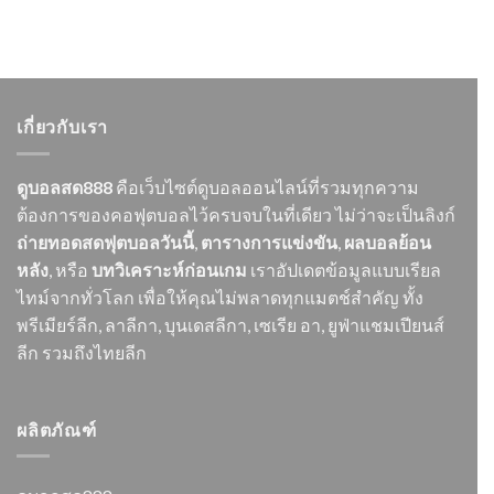
เกี่ยวกับเรา
ดูบอลสด888
คือเว็บไซต์ดูบอลออนไลน์ที่รวมทุกความ
ต้องการของคอฟุตบอลไว้ครบจบในที่เดียว ไม่ว่าจะเป็นลิงก์
ถ่ายทอดสดฟุตบอลวันนี้
,
ตารางการแข่งขัน
,
ผลบอลย้อน
หลัง
, หรือ
บทวิเคราะห์ก่อนเกม
เราอัปเดตข้อมูลแบบเรียล
ไทม์จากทั่วโลก เพื่อให้คุณไม่พลาดทุกแมตช์สำคัญ ทั้ง
พรีเมียร์ลีก, ลาลีกา, บุนเดสลีกา, เซเรีย อา, ยูฟ่าแชมเปียนส์
ลีก รวมถึงไทยลีก
ผลิตภัณฑ์