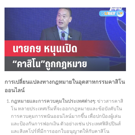
การเปลี่ยนแปลงทางกฎหมายในอุตสาหกรรมคาสิโน
ออนไลน์
กฎหมายและการควบคุมในประเทศต่างๆ
: ข่าวสารคาสิ
โน หลายประเทศเริ่มที่จะออกกฎหมายและข้อบังคับใน
การควบคุมการพนันออนไลน์มากขึ้น เพื่อปกป้องผู้เล่น
และป้องกันการฟอกเงิน ตัวอย่างเช่น ประเทศฟิลิปปินส์
และสิงคโปร์ที่มีการออกใบอนุญาตให้กับคาสิโน